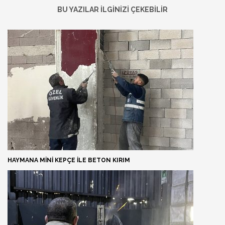
BU YAZILAR İLGİNİZİ ÇEKEBİLİR
HAYMANA MINI KEPÇE ILE BETON KIRIM